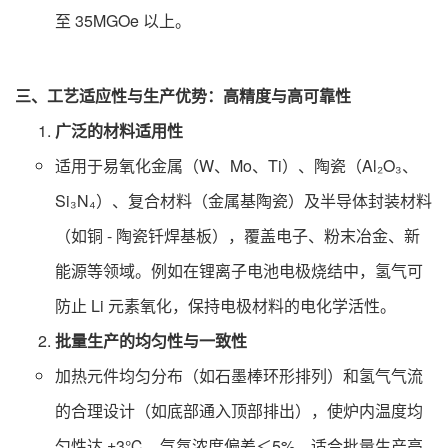
至 35MGOe 以上。
三、工艺适应性与生产优势：高精度与高可靠性
广泛的材料适用性
适用于易氧化金属（W、Mo、Ti）、陶瓷（Al₂O₃、
Si₃N₄）、复合材料（金属基陶瓷）及半导体封装材料
（如铜 - 陶瓷钎焊基板），覆盖电子、粉末冶金、新
能源等领域。例如在锂离子电池电极烧结中，氢气可
防止 Li 元素氧化，保持电极材料的电化学活性。
批量生产的均匀性与一致性
加热元件均匀分布（如石墨棒环形排列）和氢气气流
的合理设计（如底部通入顶部排出），使炉内温度均
匀性达 ±3℃，气氛浓度偏差＜5%，适合批量生产高