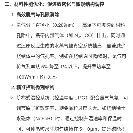
二、材料性能优化：促进致密化与微观结构调控
高效脱气与孔隙消除
氢气分子直径小（0.289nm），高温下可渗透到材料
孔隙中，携带内部气体（如 N₂、CO）排出，同时通
过还原反应生成的水蒸气被真空系统抽离，显著减少
烧结体中的气孔率。例如在烧结 AlN 陶瓷时，氢气可
将气孔率从 5% 降至 1% 以下，提升导热率至
180W/(m・K) 以上。
精准控制微观结构
阶梯式温控系统（控温精度 ±1℃）配合氢气气氛，可
调节原子扩散速率，避免晶粒过度长大。如烧结稀土
永磁体（NdFeB）时，通过控制升温速率和保温时
间，可使晶粒尺寸均匀维持在 5~10μm，提升磁能积