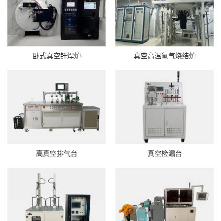
卧式真空钎焊炉
真空高温氢气烧结炉
高真空排气台
真空检漏台